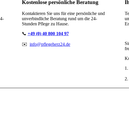
Kostenlose persönliche Beratung
I
Kontaktieren Sie uns für eine persönliche und
Te
24-
unverbindliche Beratung rund um die
24-
u
Stunden Pflege zu Hause.
En
📞
+49 (0) 40 800 104 97
Si
✉️
info@pflegeherz24.de
fr
Ku
1.
2.