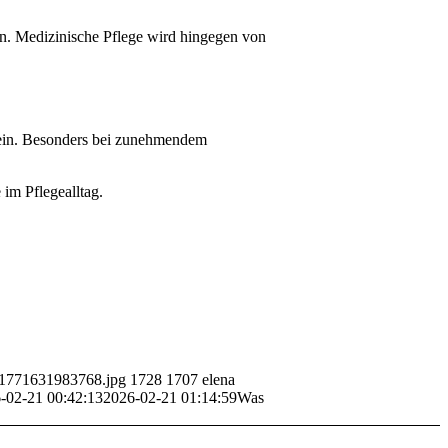
zen. Medizinische Pflege wird hingegen von
 sein. Besonders bei zunehmendem
im Pflegealltag.
-e1771631983768.jpg
1728
1707
elena
-02-21 00:42:13
2026-02-21 01:14:59
Was