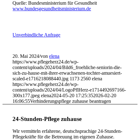
Quelle: Bundesministerium für Gesundheit
www.bundesgesundheitsministerium.de
Unverbindliche Anfrage
20. Mai 2024
/
von
elena
https://www.pflegeherz24.de/wp-
content/uploads/2024/04/Bild6_froehliche-seniorin-die-
sich-zu-hause-mit-ihrer-erwachsenen-tochter-amuesiert-
scaled-e1716218088440.jpg
1173
2560
elena
https://www.pflegeherz24.de/wp-
content/uploads/2024/04/LogoPflHerz-e1714492697166-
300x177.jpeg
elena
2024-05-20 17:25:35
2026-02-20
16:06:55
Verhinderungspflege zuhause beantragen
24-Stunden-Pflege zuhause
Wir vermitteln erfahrene, deutschsprachige 24-Stunden-
Pflegekräfte für die Betreuung im eigenen Zuhause.