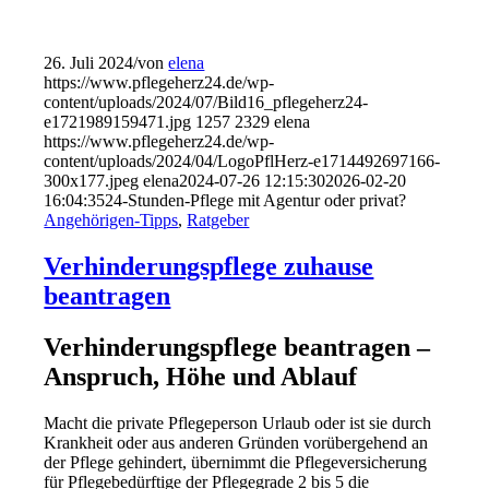
26. Juli 2024
/
von
elena
https://www.pflegeherz24.de/wp-
content/uploads/2024/07/Bild16_pflegeherz24-
e1721989159471.jpg
1257
2329
elena
https://www.pflegeherz24.de/wp-
content/uploads/2024/04/LogoPflHerz-e1714492697166-
300x177.jpeg
elena
2024-07-26 12:15:30
2026-02-20
16:04:35
24-Stunden-Pflege mit Agentur oder privat?
Angehörigen-Tipps
,
Ratgeber
Verhinderungspflege zuhause
beantragen
Verhinderungspflege beantragen –
Anspruch, Höhe und Ablauf
Macht die private Pflegeperson Urlaub oder ist sie durch
Krankheit oder aus anderen Gründen vorübergehend an
der Pflege gehindert, übernimmt die Pflegeversicherung
für Pflegebedürftige der Pflegegrade 2 bis 5 die