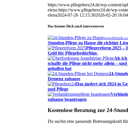
https://www.pflegeherz24.de/wp-content/u
elena
https://www.pflegeherz24.de/wp-con
elena
2024-07-26 12:15:30
2026-02-20 16:04
Das könnte Dich auch interessieren
www.freepik.c
Stunden-Pflege zu Hause die richtige Lö
Pflegereform 2025 – 
Geld für Pflegebedürftige.
Als ich
schaffe die Pflege nicht mehr allein – un
geholfen hat
24-Stunde
Demenz zuhause
Das ändert sich 2024 in G
und Pflege
Verhinde
zuhause beantragen
Kostenlose Beratung zur 24-Stund
Du suchst eine passende Betreuungskraft fü