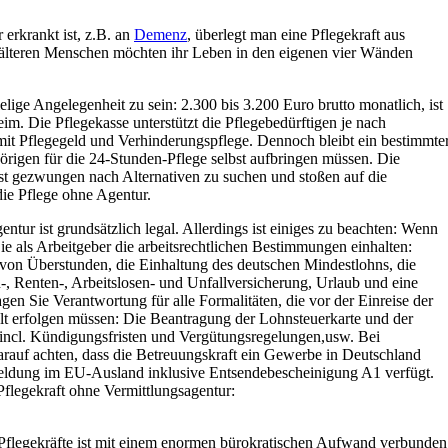
 erkrankt ist, z.B. an
Demenz
, überlegt man eine Pflegekraft aus
 älteren Menschen möchten ihr Leben in den eigenen vier Wänden
elige Angelegenheit zu sein: 2.300 bis 3.200 Euro brutto monatlich, ist
eim. Die Pflegekasse unterstützt die Pflegebedürftigen je nach
mit Pflegegeld und Verhinderungspflege. Dennoch bleibt ein bestimmte
örigen für die 24-Stunden-Pflege selbst aufbringen müssen. Die
 gezwungen nach Alternativen zu suchen und stoßen auf die
ie Pflege ohne Agentur.
ntur ist grundsätzlich legal. Allerdings ist einiges zu beachten: Wenn
Sie als Arbeitgeber die arbeitsrechtlichen Bestimmungen einhalten:
 von Überstunden, die Einhaltung des deutschen Mindestlohns, die
, Renten-, Arbeitslosen- und Unfallversicherung, Urlaub und eine
en Sie Verantwortung für alle Formalitäten, die vor der Einreise der
lt erfolgen müssen: Die Beantragung der Lohnsteuerkarte und der
e incl. Kündigungsfristen und Vergütungsregelungen,usw. Bei
darauf achten, dass die Betreuungskraft ein Gewerbe in Deutschland
eldung im EU-Ausland inklusive Entsendebescheinigung A1 verfügt.
Pflegekraft ohne Vermittlungsagentur:
 Pflegekräfte ist mit einem enormen bürokratischen Aufwand verbunden