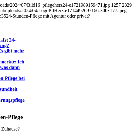
ploads/2024/07/Bild16_pflegeherz24-e1721989159471.jpg
1257
2329
tent/uploads/2024/04/LogoPflHerz-e1714492697166-300x177.jpeg
:35
24-Stunden-Pflege mit Agentur oder privat?
Ist 24-
om
sung?
Es gibt mehr
 merkte: Ich
d was dann
n-Pflege bei
esundheit
rungspflege
en-Pflege
r Zuhause?