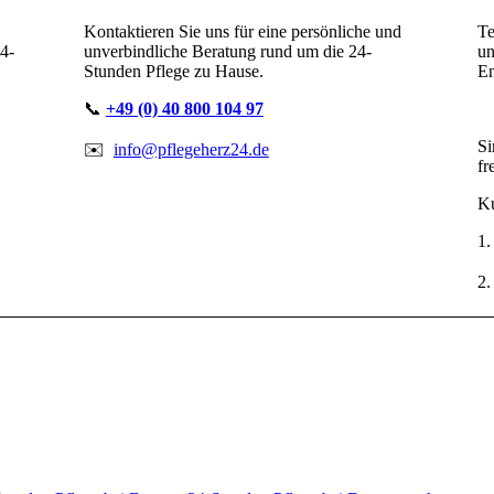
Kontaktieren Sie uns für eine persönliche und
Te
24-
unverbindliche Beratung rund um die
24-
u
Stunden Pflege zu Hause.
En
📞
+49 (0) 40 800 104 97
Si
✉️
info@pflegeherz24.de
fr
Ku
1.
2.