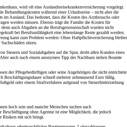
ankenhaus, wird oft eine Auslandsreisekrankenversicherung vorgelegt.
die Behandlungskosten während einer Urlaubsreise – nicht aber die
ts im Ausland. Das bedeutet, dass die Kosten des Arztbesuchs oder
ragen werden müssen. Ebenso trägt die Familie die Kosten für
 denn auch Abgaben an die Berufsgenossenschaft wurden nicht
egekraft bei Berufsunfähigkeit eine lebenslange Rente gezahlt werden.
herung kann zum Problem werden: Ohne Haftpflichtversicherung bleibe
 Sachschäden sitzen.
n Steuern und Sozialabgaben auf die Spur, droht allen Kunden eines
le. Aber auch nach einem anonymen Tipp der Nachbarn stehen Beamte
üssen der Pflegebedürftigen oder seine Angehörigen die nicht entrichtet
h Beschäftigungsdauer schnell mehrere zehntausend Euro fällig.
Bußgeld oder einem Strafverfahren aufgrund von Steuerhinterziehung
önnen hoch sein und manche Menschen suchen nach
te Beschäftigung ohne Agentur ist eine Möglichkeit, die jedoch
 Risiken mit sich bringt.
Einhaltung arbeitsrechtlicher Bestimmungen, Lohnzahlungen,