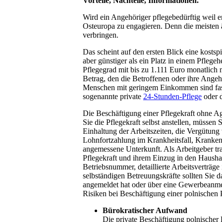
Vorteile, Nachteile, Informationen.
Wird ein Angehöriger pflegebedürftig weil er
Osteuropa zu engagieren. Denn die meisten
verbringen.
Das scheint auf den ersten Blick eine kostspi
aber günstiger als ein Platz in einem Pflegeh
Pflegegrad mit bis zu 1.111 Euro monatlich 
Betrag, den die Betroffenen oder ihre Angeh
Menschen mit geringem Einkommen sind fast
sogenannte private
24-Stunden-Pflege
oder d
Die Beschäftigung einer Pflegekraft ohne Age
Sie die Pflegekraft selbst anstellen, müssen 
Einhaltung der Arbeitszeiten, die Vergütung
Lohnfortzahlung im Krankheitsfall, Kranken-
angemessene Unterkunft. Als Arbeitgeber trag
Pflegekraft und ihrem Einzug in den Hausha
Betriebsnummer, detaillierte Arbeitsverträg
selbständigen Betreuungskräfte sollten Sie 
angemeldet hat oder über eine Gewerbeanm
Risiken bei Beschäftigung einer polnischen 
Bürokratischer Aufwand
Die private Beschäftigung polnischer