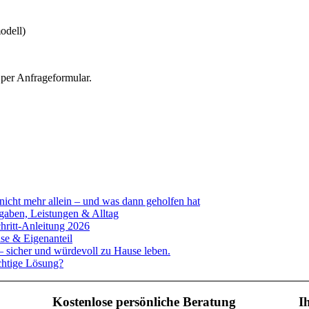
odell)
 per Anfrageformular.
 nicht mehr allein – und was dann geholfen hat
gaben, Leistungen & Alltag
chritt-Anleitung 2026
se & Eigenanteil
 sicher und würdevoll zu Hause leben.
ichtige Lösung?
Kostenlose persönliche Beratung
I