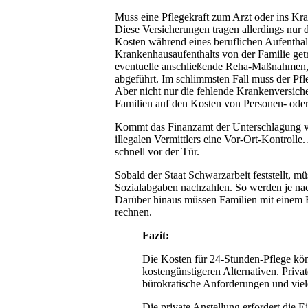
Muss eine Pflegekraft zum Arzt oder ins Kr
Diese Versicherungen tragen allerdings nur 
Kosten während eines beruflichen Aufenthal
Krankenhausaufenthalts von der Familie get
eventuelle anschließende Reha-Maßnahmen,
abgeführt. Im schlimmsten Fall muss der Pfl
Aber nicht nur die fehlende Krankenversic
Familien auf den Kosten von Personen- oder
Kommt das Finanzamt der Unterschlagung vo
illegalen Vermittlers eine Vor-Ort-Kontrol
schnell vor der Tür.
Sobald der Staat Schwarzarbeit feststellt, m
Sozialabgaben nachzahlen. So werden je nac
Darüber hinaus müssen Familien mit einem 
rechnen.
Fazit:
Die Kosten für 24-Stunden-Pflege k
kostengünstigeren Alternativen. Priva
bürokratische Anforderungen und viele
Die private Anstellung erfordert die 