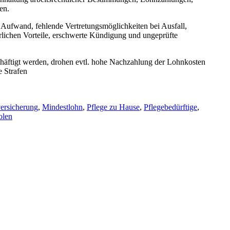
en.
r Aufwand, fehlende Vertretungsmöglichkeiten bei Ausfall,
erlichen Vorteile, erschwerte Kündigung und ungeprüfte
schäftigt werden, drohen evtl. hohe Nachzahlung der Lohnkosten
e Strafen
ersicherung
,
Mindestlohn
,
Pflege zu Hause
,
Pflegebedürftige
,
olen