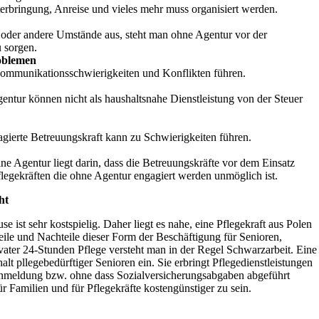
rbringung, Anreise und vieles mehr muss organisiert werden.
t oder andere Umstände aus, steht man ohne Agentur vor der
u sorgen.
oblemen
ommunikationsschwierigkeiten und Konflikten führen.
entur können nicht als haushaltsnahe Dienstleistung von der Steuer
gierte Betreuungskraft kann zu Schwierigkeiten führen.
ine Agentur liegt darin, dass die Betreuungskräfte vor dem Einsatz
legekräften die ohne Agentur engagiert werden unmöglich ist.
ht
se ist sehr kostspielig. Daher liegt es nahe, eine Pflegekraft aus Polen
eile und Nachteile dieser Form der Beschäftigung für Senioren,
vater 24-Stunden Pflege versteht man in der Regel Schwarzarbeit. Eine
alt pllegebedürftiger Senioren ein. Sie erbringt Pflegedienstleistungen
nmeldung bzw. ohne dass Sozialversicherungsabgaben abgeführt
r Familien und für Pflegekräfte kostengünstiger zu sein.