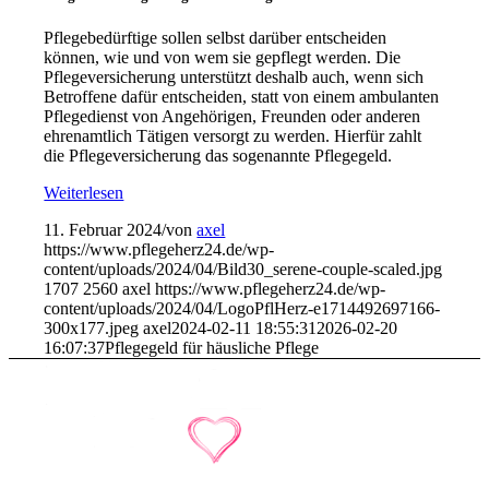
Pflegebedürftige sollen selbst darüber entscheiden
können, wie und von wem sie gepflegt werden. Die
Pflegeversicherung unterstützt deshalb auch, wenn sich
Betroffene dafür entscheiden, statt von einem ambulanten
Pflegedienst von Angehörigen, Freunden oder anderen
ehrenamtlich Tätigen versorgt zu werden. Hierfür zahlt
die Pflegeversicherung das sogenannte Pflegegeld.
Weiterlesen
11. Februar 2024
/
von
axel
https://www.pflegeherz24.de/wp-
content/uploads/2024/04/Bild30_serene-couple-scaled.jpg
1707
2560
axel
https://www.pflegeherz24.de/wp-
content/uploads/2024/04/LogoPflHerz-e1714492697166-
300x177.jpeg
axel
2024-02-11 18:55:31
2026-02-20
16:07:37
Pflegegeld für häusliche Pflege