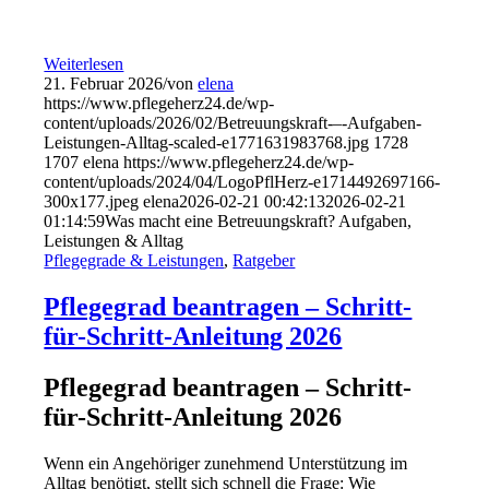
Weiterlesen
21. Februar 2026
/
von
elena
https://www.pflegeherz24.de/wp-
content/uploads/2026/02/Betreuungskraft-–-Aufgaben-
Leistungen-Alltag-scaled-e1771631983768.jpg
1728
1707
elena
https://www.pflegeherz24.de/wp-
content/uploads/2024/04/LogoPflHerz-e1714492697166-
300x177.jpeg
elena
2026-02-21 00:42:13
2026-02-21
01:14:59
Was macht eine Betreuungskraft? Aufgaben,
Leistungen & Alltag
Pflegegrade & Leistungen
,
Ratgeber
Pflegegrad beantragen – Schritt-
für-Schritt-Anleitung 2026
Pflegegrad beantragen – Schritt-
für-Schritt-Anleitung 2026
Wenn ein Angehöriger zunehmend Unterstützung im
Alltag benötigt, stellt sich schnell die Frage:
Wie