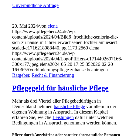
Unverbindliche Anfrage
20. Mai 2024
/
von
elena
https://www.pflegeherz24.de/wp-
content/uploads/2024/04/Bild6_froehliche-seniorin-die-
sich-zu-hause-mit-ihrer-erwachsenen-tochter-amuesiert-
scaled-e1716218088440.jpg
1173
2560
elena
https://www.pflegeherz24.de/wp-
content/uploads/2024/04/LogoPflHerz-e1714492697166-
300x177.jpeg
elena
2024-05-20 17:25:35
2026-02-20
16:06:55
Verhinderungspflege zuhause beantragen
Ratgeber
,
Recht & Finanzierung
Pflegegeld für häusliche Pflege
Mehr als drei Viertel aller Pflegebedürftigen in
Deutschland nehmen
häusliche Pflege
vor allem in der
eigenen Wohnung in Anspruch. In diesem Kapitel
erfahren Sie, welche
Leistungen
dafür unter welchen
Bedingungen in Anspruch genommen werden können.
Pflege durch Angehörige oder sonstige ehrenamtliche Personen