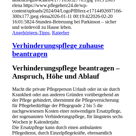
elena
https://www.pflegeherz24.de/wp-
content/uploads/2024/04/LogoPflHerz-e1714492697166-
300x177.jpeg
elena
2026-01-11 00:19:42
2026-02-20
16:01:58
24-Stunden-Betreuung bei Parkinson – sicher
und würdevoll zu Hause leben.
Angehörigen-Tipps
,
Ratgeber
Verhinderungspflege zuhause
beantragen
Verhinderungspflege beantragen –
Anspruch, Höhe und Ablauf
Macht die private Pflegeperson Urlaub oder ist sie durch
Krankheit oder aus anderen Gründen vorübergehend an
der Pflege gehindert, übernimmt die Pflegeversicherung
für Pflegebedürftige der Pflegegrade 2 bis 5 die
nachgewiesenen Kosten einer notwendigen Ersatzpflege,
der sogenannten Verhinderungspflege, für längstens sechs
Wochen je Kalenderjahr.
Die Ersatzpflege kann durch einen ambulanten
Pflegedienst, durch Einzelpflegekräfte, ehrenamtlich