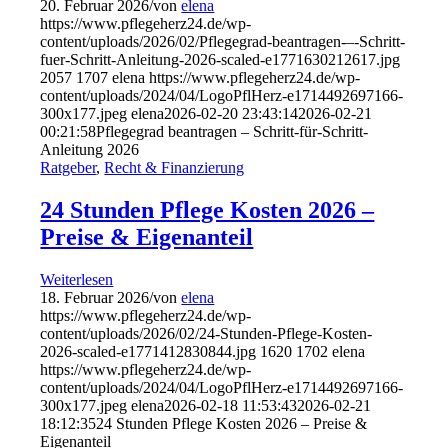
20. Februar 2026
/
von
elena
https://www.pflegeherz24.de/wp-
content/uploads/2026/02/Pflegegrad-beantragen-–-Schritt-
fuer-Schritt-Anleitung-2026-scaled-e1771630212617.jpg
2057
1707
elena
https://www.pflegeherz24.de/wp-
content/uploads/2024/04/LogoPflHerz-e1714492697166-
300x177.jpeg
elena
2026-02-20 23:43:14
2026-02-21
00:21:58
Pflegegrad beantragen – Schritt-für-Schritt-
Anleitung 2026
Ratgeber
,
Recht & Finanzierung
24 Stunden Pflege Kosten 2026 –
Preise & Eigenanteil
Weiterlesen
18. Februar 2026
/
von
elena
https://www.pflegeherz24.de/wp-
content/uploads/2026/02/24-Stunden-Pflege-Kosten-
2026-scaled-e1771412830844.jpg
1620
1702
elena
https://www.pflegeherz24.de/wp-
content/uploads/2024/04/LogoPflHerz-e1714492697166-
300x177.jpeg
elena
2026-02-18 11:53:43
2026-02-21
18:12:35
24 Stunden Pflege Kosten 2026 – Preise &
Eigenanteil